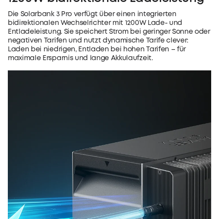
Die Solarbank 3 Pro verfügt über einen integrierten
bidirektionalen Wechselrichter mit 1200W Lade- und
Entladeleistung. Sie speichert Strom bei geringer Sonne oder
negativen Tarifen und nutzt dynamische Tarife clever:
Laden bei niedrigen, Entladen bei hohen Tarifen – für
maximale Ersparnis und lange Akkulaufzeit.