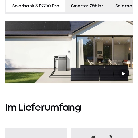
funkt
Solarbank 3 E2700 Pro
Smarter Zähler
Solarpane
reibu
Im
Lieferumfang