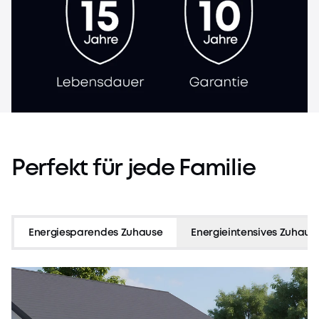
InfiniPower™
Langlebige Nutzung
Perfekt
für
jede
Familie
Energiesparendes Zuhause
Energieintensives Zuhaus