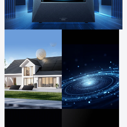
3600W PV-Eingang
4 MPPT
Bis zu 1566€
Anker
Intelligence™
jährliche Einsparungen