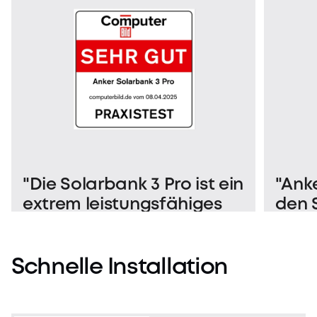
"Die Solarbank 3 Pro ist ein
"Anke
extrem leistungsfähiges
den 
XL-Balkonkraftwerk mit
Insta
Speicher."
Anke
Pro w
Schnelle
Installation
erle
Einb