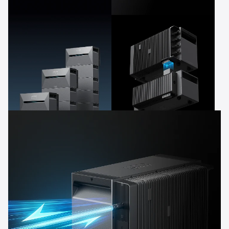
Optimiert
Energieverbrauch &
Einsparungen
2,68-16kWh
Plugin Power™
erweiterbare Kapazität
Einfach zu installieren
und erweiterbar mit
PluginPower