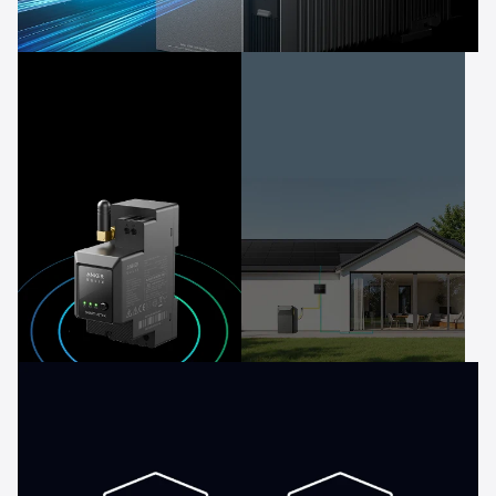
1200W
Bidirektionales Aufladen
Null
830+
Verschwendung
Stromanbieter
dank Smart Meter