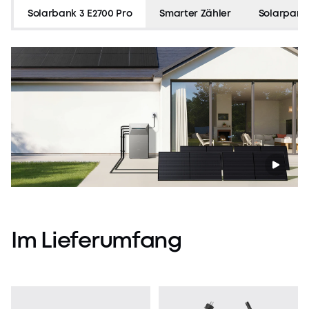
funkt
Solarbank 3 E2700 Pro
Smarter Zähler
Solarpane
reibu
Im
Lieferumfang