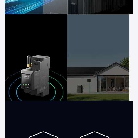
1200W
Bidirektionales Aufladen
Null
830+
Verschwendung
Stromanbieter
dank Smart Meter