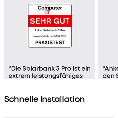
"Die Solarbank 3 Pro ist ein
"Anke
extrem leistungsfähiges
den 
XL-Balkonkraftwerk mit
Insta
Speicher."
Anke
Pro w
Schnelle
Installation
erle
Einb