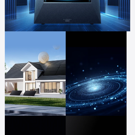
3600W PV-Eingang
4 MPPT
Bis zu 1566€
Anker
Intelligence™
jährliche Einsparungen