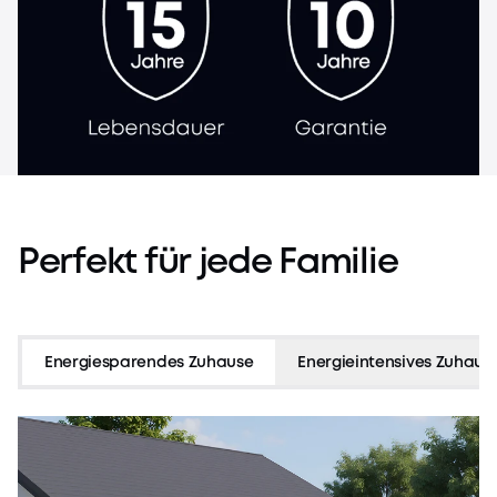
InfiniPower™
Langlebige Nutzung
Perfekt
für
jede
Familie
Energiesparendes Zuhause
Energieintensives Zuhaus