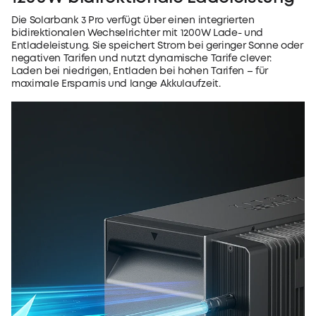
Die Solarbank 3 Pro verfügt über einen integrierten
bidirektionalen Wechselrichter mit 1200W Lade- und
Entladeleistung. Sie speichert Strom bei geringer Sonne oder
negativen Tarifen und nutzt dynamische Tarife clever:
Laden bei niedrigen, Entladen bei hohen Tarifen – für
maximale Ersparnis und lange Akkulaufzeit.