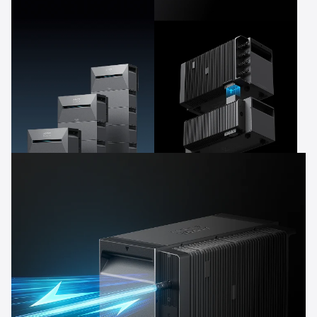
Optimiert
Energieverbrauch &
Einsparungen
2,68-16kWh
Plugin Power™
erweiterbare Kapazität
Einfach zu installieren
und erweiterbar mit
PluginPower