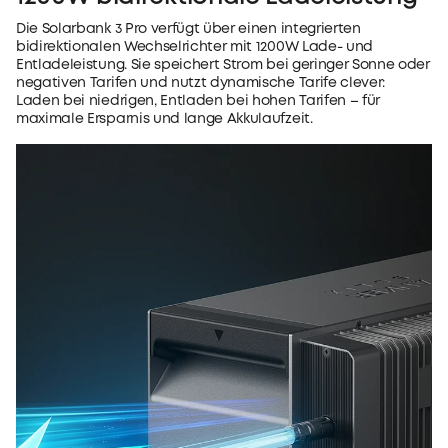
Die Solarbank 3 Pro verfügt über einen integrierten
bidirektionalen Wechselrichter mit 1200W Lade- und
Entladeleistung. Sie speichert Strom bei geringer Sonne oder
negativen Tarifen und nutzt dynamische Tarife clever:
Laden bei niedrigen, Entladen bei hohen Tarifen – für
maximale Ersparnis und lange Akkulaufzeit.