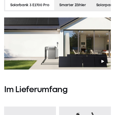
funkt
Solarbank 3 E2700 Pro
Smarter Zähler
Solarpane
reibu
Im
Lieferumfang