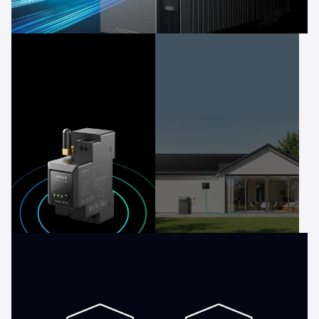
1200W
Bidirektionales Aufladen
Null
830+
Verschwendung
Stromanbieter
dank Smart Meter