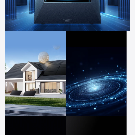
3600W PV-Eingang
4 MPPT
Bis zu 1566€
Anker
Intelligence™
jährliche Einsparungen