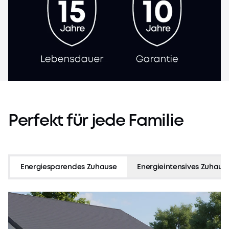
InfiniPower™
Langlebige Nutzung
Perfekt
für
jede
Familie
Energiesparendes Zuhause
Energieintensives Zuhaus