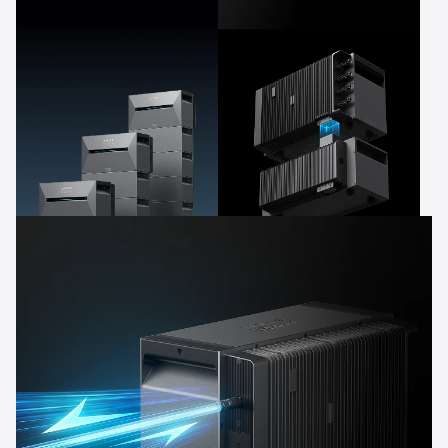
Optimiert
Energieverbrauch &
Einsparungen
2,68-16kWh
Plugin Power™
erweiterbare Kapazität
Einfach zu installieren
und erweiterbar mit
PluginPower