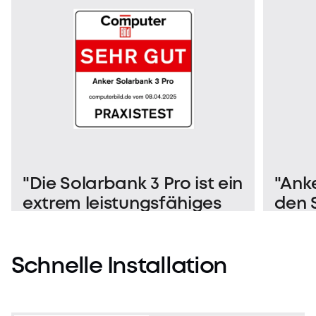
"Die Solarbank 3 Pro ist ein
"Anke
extrem leistungsfähiges
den 
XL-Balkonkraftwerk mit
Insta
Speicher."
Anke
Pro w
Schnelle
Installation
erle
Einb