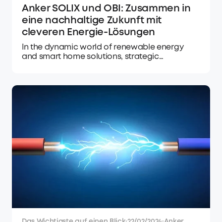
Anker SOLIX und OBI: Zusammen in
eine nachhaltige Zukunft mit
cleveren Energie-Lösungen
In the dynamic world of renewable energy
and smart home solutions, strategic
partnerships are pivotal in driving innovation
and accessibility. Anker SOLIX, a trailblazer in
the realm of sustainable power generation,
has recently joined forces with OBI, one of
Europe's leading home improvement retailers.
This collaborat
Das Wichtigste auf einen Blick
·
22/02/2024
·
Anker