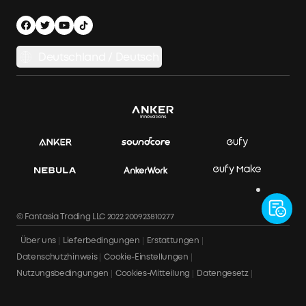
Herstellergarantie
Energiespeichersystem
Finanzierungsplan
Versandbedingungen
Balkonkraftwerk-Auswahlhilfe
Datenschutzhinweis
Deutschland / Deutsch
Balkonkraftwerke vergleichen
Impressum
APP Download
Datensicherheit & Datenschutz
Rechnung herunterladen
Bestellung stornieren
© Fantasia Trading LLC 2022 200923810277
Über uns
Lieferbedingungen
Erstattungen
Datenschutzhinweis
Cookie-Einstellungen
Nutzungsbedingungen
Cookies-Mitteilung
Datengesetz