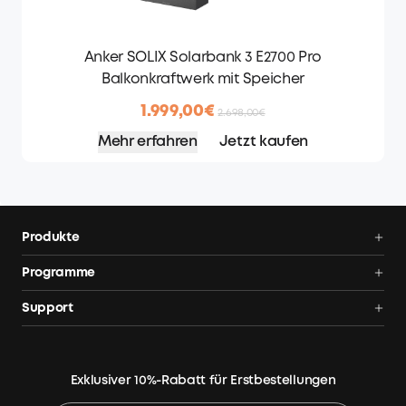
Anker SOLIX Solarbank 3 E2700 Pro
Balkonkraftwerk mit Speicher
1.999,00€
2.698,00€
Mehr erfahren
Jetzt kaufen
Produkte
Balkonkraftwerk
Programme
Balkonkraftwerk mit Speicher
AnkerCredits Programm
Support
Solarbank 4 E5000 Pro
Blog
Balkonkraftwerk-Händler
Balkonkraftwerk mit Speicher Angebote
Community
Bestellung verfolgen
Powerstation Angebote
Exklusiver 10%-Rabatt für Erstbestellungen
Hot Deals
Smarte Hilfe