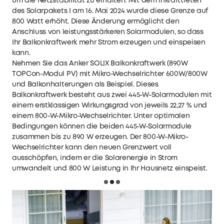
um die Netzstabilität zu erhalten. Mit dem Inkrafttreten
des Solarpakets I am 16. Mai 2024 wurde diese Grenze auf
800 Watt erhöht. Diese Änderung ermöglicht den
Anschluss von leistungsstärkeren Solarmodulen, so dass
Ihr Balkonkraftwerk mehr Strom erzeugen und einspeisen
kann.
Nehmen Sie das
Anker SOLIX Balkonkraftwerk (890W
TOPCon-Modul PV) mit Mikro-Wechselrichter 600W/800W
und Balkonhalterungen
als Beispiel. Dieses
Balkonkraftwerk besteht aus zwei 445-W-Solarmodulen mit
einem erstklassigen Wirkungsgrad von jeweils 22,27 % und
einem 800-W-Mikro-Wechselrichter. Unter optimalen
Bedingungen können die beiden 445-W-Solarmodule
zusammen bis zu 890 W erzeugen. Der 800-W-Mikro-
Wechselrichter kann den neuen Grenzwert voll
ausschöpfen, indem er die Solarenergie in Strom
umwandelt und 800 W Leistung in Ihr Hausnetz einspeist.
Loading