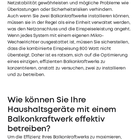
Netzstabilität gewährleisten und mögliche Probleme wie
Datenschutzhinweis zu
.
Überlastungen oder Sicherheitsrisiken verhindern.
Sende mir E-Mails mit Neuigkeiten,
Auch wenn Sie zwei Balkonkraftwerke installieren können,
Angeboten und Umfragen (Abmeldung
jederzeit möglich).
müssen sie in der Regel als eine Einheit verwaltet werden,
was den Netzanschluss und die Einspeiseleistung angeht.
Wenn jedes System mit einem eigenen Mikro-
Registrieren
Wechselrichter ausgestattet ist, müssen Sie sicherstellen,
dass die kombinierte Einspeisung 800 Watt nicht
Schon angemeldet?
Jetzt einloggen
übersteigt. Daher ist es ratsam, sich auf die Optimierung
eines einzigen, effizienten Balkonkraftwerks zu
konzentrieren, anstatt zu versuchen, zwei zu installieren
und zu betreiben.
Wie können Sie Ihre
Haushaltsgeräte mit einem
Balkonkraftwerk effektiv
betreiben?
Um die Effizienz Ihres Balkonkraftwerks zu maximieren,