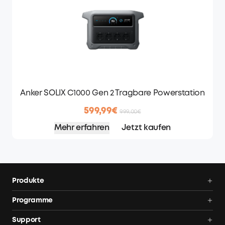
Anker SOLIX C1000 Gen 2 Tragbare Powerstation
599,99€
999,00€
Mehr erfahren
Jetzt kaufen
Produkte
Balkonkraftwerk
Programme
Balkonkraftwerk mit Speicher
AnkerCredits Programm
Support