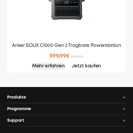
Anker SOLIX C1000 Gen 2 Tragbare Powerstation
599,99€
999,00€
Mehr erfahren
Jetzt kaufen
Produkte
Balkonkraftwerk
Programme
Balkonkraftwerk mit Speicher
AnkerCredits Programm
Support
Solarbank 4 E5000 Pro
Blog
Balkonkraftwerk-Händler