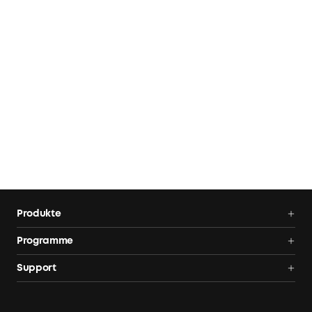
Produkte
Balkonkraftwerk
Programme
Balkonkraftwerk mit Speicher
AnkerCredits Programm
Support
Solarbank 4 E5000 Pro
Blog
Balkonkraftwerk-Händler
Balkonkraftwerk mit Speicher Angebote
Community
Bestellung verfolgen