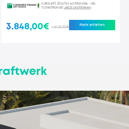
4.08% eff. Zins für 60 Monate - ab
71,01€/Monat!
Jetzt profitieren
3.848,00€
Mehr erfarhen
4.948,00€
kraftwerk