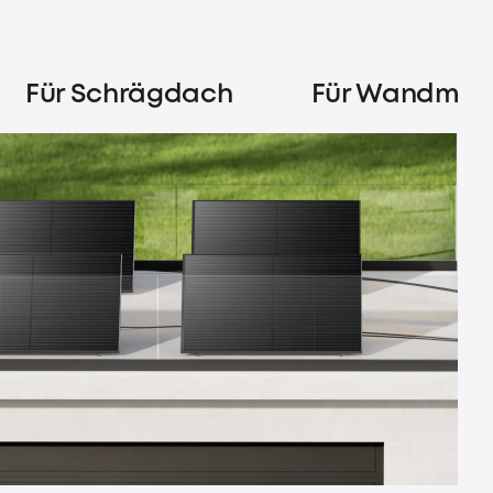
Für Schrägdach
Für Wandmon