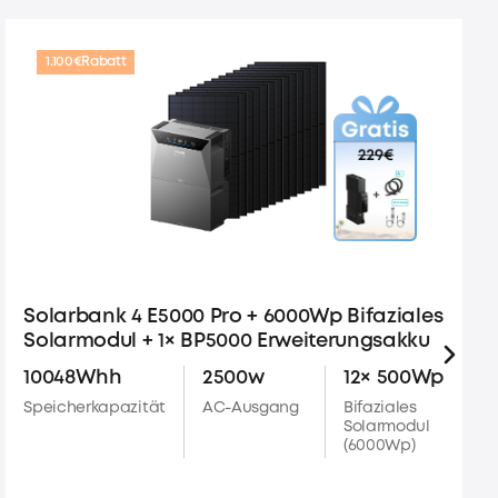
1.100€
Rabatt
Solarbank 4 E5000 Pro + 6000Wp Bifaziales
Solarmodul + 1× BP5000 Erweiterungsakku
10048Whh
2500w
12× 500Wp
Speicherkapazität
AC-Ausgang
Bifaziales
Solarmodul
(6000Wp)