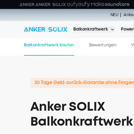
Skip to main content
🌞 Sommer Sale | 27. 
NEU | Anker 
NEU｜ Anker 
🔥 Sommer H
Balkonkraftwerk
Power
Balkonkraftwerk Kaufen
Bewertungen
V
30 Tage Geld-zurück-Garantie ohne Frage
Anker SOLIX
Balkonkraftwerk