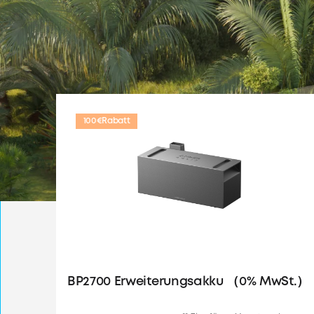
100€
Rabatt
BP2700 Erweiterungsakku （0% MwSt.）