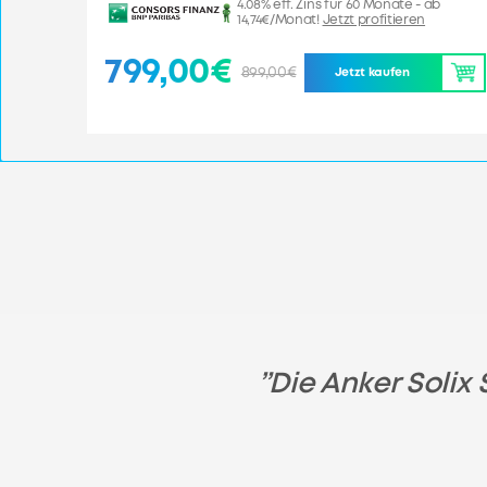
4.08% eff. Zins für 60 Monate - ab
14,74€/Monat!
Jetzt profitieren
799,00€
899,00€
Jetzt kaufen
werk mit
”Die Anker Solix 