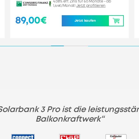
4.08% eff. Zins für 60 Monate - ab
1,64€/Monat!
Jetzt profitieren
89,00€
Jetzt kaufen
Solarbank 3 Pro ist die leistungsstär
Balkonkraftwerk“