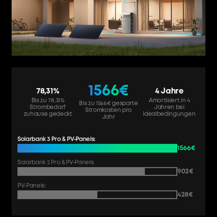
1566
€
78,31%
4 Jahre
Bis zu 78,31%
Amortisiert in 4
Bis zu 1566€ gesparte
Strombedarf
Jahren bei
Stromkosten pro
zuhause gedeckt
Idealbedingungen
Jahr
Solarbank 3 Pro & PV-Panels:
1566€
Solarbank 2 Pro & PV-Panels:
902€
PV-Panels:
428€