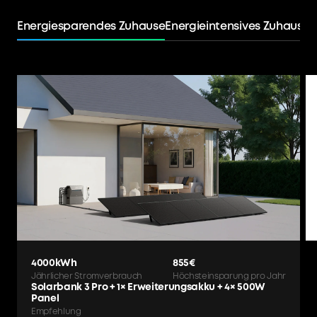
Energiesparendes Zuhause
Energieintensives Zuhause
D
4000kWh
855€
Jährlicher Stromverbrauch
Höchsteinsparung pro Jahr
Solarbank 3 Pro + 1× Erweiterungsakku + 4× 500W
Panel
Empfehlung