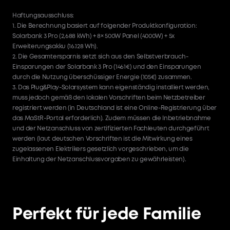
Haftungsausschluss:
1. Die Berechnung basiert auf folgender Produktkonfiguration:
Solarbank 3 Pro (2,688 kWh) + 8× 500W Panel (4000W) + 5x
Erweiterungsakku (16.128 Wh).
2. Die Gesamtersparnis setzt sich aus den Selbstverbrauch-
Einsparungen der Solarbank 3 Pro (1461€) und den Einsparungen
durch die Nutzung überschüssiger Energie (105€) zusammen.
3. Das Plug&Play-Solarsystem kann eigenständig installiert werden,
muss jedoch gemäß den lokalen Vorschriften beim Netzbetreiber
registriert werden (in Deutschland ist eine Online-Registrierung über
das MaStR-Portal erforderlich). Zudem müssen die Inbetriebnahme
und der Netzanschluss von zertifizierten Fachleuten durchgeführt
werden (laut deutschen Vorschriften ist die Mitwirkung eines
zugelassenen Elektrikers gesetzlich vorgeschrieben, um die
Einhaltung der Netzanschlussvorgaben zu gewährleisten).
Perfekt für jede Familie