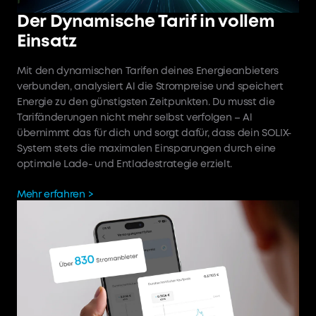
Der Dynamische Tarif in vollem
Einsatz
Mit den dynamischen Tarifen deines Energieanbieters
verbunden, analysiert Al die Strompreise und speichert
Energie zu den günstigsten Zeitpunkten. Du musst die
Tarifänderungen nicht mehr selbst verfolgen – Al
übernimmt das für dich und sorgt dafür, dass dein SOLIX-
System stets die maximalen Einsparungen durch eine
optimale Lade- und Entladestrategie erzielt.
Mehr erfahren >