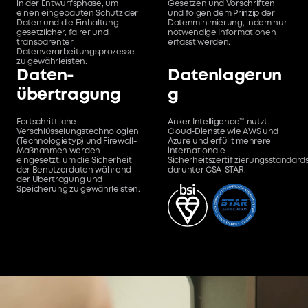
in der Entwurfsphase, um
Gesetzen und Vorschriften
einen eingebauten Schutz der
und folgen dem Prinzip der
Daten und die Einhaltung
Datenminimierung, indem nur
gesetzlicher, fairer und
notwendige Informationen
transparenter
erfasst werden.
Datenverarbeitungsprozesse
zu gewährleisten.
Daten-
Datenlagerun
übertragung
g
Fortschrittliche
Anker Intelligence™ nutzt
Verschlüsselungstechnologien
Cloud-Dienste wie AWS und
(Technologietyp) und Firewall-
Azure und erfüllt mehrere
Maßnahmen werden
internationale
eingesetzt, um die Sicherheit
Sicherheitszertifizierungsstandards
der Benutzerdaten während
darunter CSA-STAR.
der Übertragung und
Speicherung zu gewährleisten.