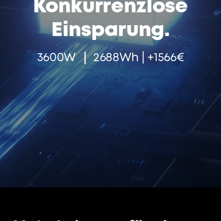
Konkurrenzlose
Einsparung.
3600W ｜ 2688Wh | +1566€