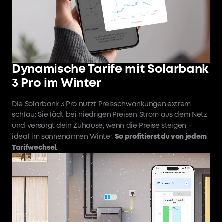
Dynamische Tarife mit Solarbank
3 Pro im Winter
Die Solarbank 3 Pro nutzt Preisschwankungen extrem
schlau: Sie lädt bei niedrigen Preisen Strom aus dem Netz
und versorgt dein Zuhause, wenn die Preise steigen –
ideal im sonnenarmen Winter.
So profitierst du von jedem
Tarifwechsel
.