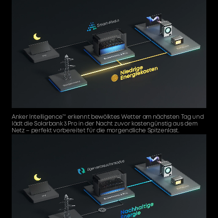
Anker Intelligence™ erkennt bewölktes Wetter am nächsten Tag und
W
lädt die Solarbank 3 Pro in der Nacht zuvor kostengünstig aus dem
H
Netz – perfekt vorbereitet für die morgendliche Spitzenlast.
N