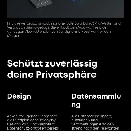
Im Eigenverbrauchsmodus ignoriert die Solarbank 3 Pro Wetter und
B
Verbrauch des Folgetags. Sie entlädt den Akku während der
n
günstigen Abendstunden vollständig, ohne Reserven für den
Morgen.
Schützt zuverlässig
deine Privatsphäre
Design
Datensammlu
ng
Anker Intelligence™ integriert
Alle Datensammlungen, -
die Prinzipien des "Privacy by
nutzungen und -
Design" (PbD) und verankert
verarbeitungen erfolgen
Datenschutzkontrollen bereits
streng nach den relevanten