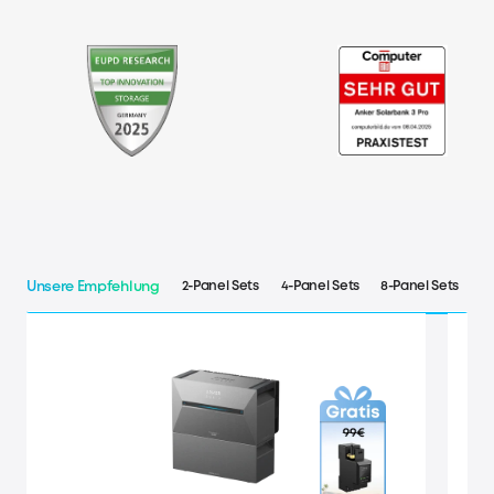
2-Panel Sets
4-Panel Sets
8-Panel Sets
Unsere Empfehlung
300€
Rabatt
50
45